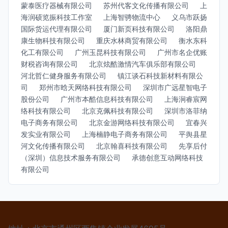
蒙泰医疗器械有限公司
苏州代客文化传播有限公司
上
海润硕览振科技工作室
上海智骋物流中心
义乌市跃扬
国际货运代理有限公司
厦门新页科技有限公司
洛阳鼎
康生物科技有限公司
重庆水林商贸有限公司
衡水东科
化工有限公司
广州玉昆科技有限公司
广州市名企优账
财税咨询有限公司
北京炫酷激情汽车俱乐部有限公司
河北哲仁健身服务有限公司
镇江谈石科技新材料有限公
司
郑州市晗天网络科技有限公司
深圳市广远星智电子
股份公司
广州市本酷信息科技有限公司
上海涧睿宸网
络科技有限公司
北京克佩科技有限公司
深圳市洛菲纳
电子商务有限公司
北京金游网络科技有限公司
宜春兴
发实业有限公司
上海楠静电子商务有限公司
平舆县星
河文化传播有限公司
北京翰喜科技有限公司
先享后付
（深圳）信息技术服务有限公司
承德创意互动网络科技
有限公司