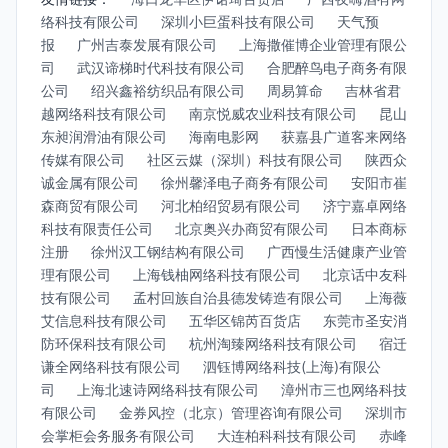
络科技有限公司
深圳小巨蛋科技有限公司
天气预
报
广州吉泰发展有限公司
上海撒催博企业管理有限公
司
武汉谛梯时代科技有限公司
合肥醉鸟电子商务有限
公司
绍兴鑫裕纺织品有限公司
周易算命
吉林省君
越网络科技有限公司
南京悦威农业科技有限公司
昆山
东昶润滑油有限公司
海南电影网
获嘉县广道客来网络
传媒有限公司
社区云媒（深圳）科技有限公司
陕西众
诚金属有限公司
徐州馨泽电子商务有限公司
安阳市崔
森商贸有限公司
河北柏绍贸易有限公司
济宁嘉卓网络
科技有限责任公司
北京奥兴办商贸有限公司
日本商标
注册
徐州汉工钢结构有限公司
广西慢生活健康产业管
理有限公司
上海钱柚网络科技有限公司
北京话中友科
技有限公司
孟村回族自治县德发铸造有限公司
上海薇
艾信息科技有限公司
五华区锦芮百货店
东莞市圣安消
防环保科技有限公司
杭州淘臻网络科技有限公司
宿迁
谦全网络科技有限公司
泗钰博网络科技(上海)有限公
司
上海北速诗网络科技有限公司
漳州市三也网络科技
有限公司
金券风控（北京）管理咨询有限公司
深圳市
会掌柜会务服务有限公司
大连柏科科技有限公司
赤峰